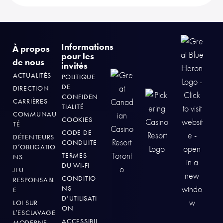
Informations
À propos
pour les
de nous
invités
ACTUALITÉS
POLITIQUE
DE
DIRECTION
CONFIDEN
CARRIÈRES
TIALITÉ
COMMUNAU
COOKIES
TÉ
CODE DE
DÉTENTEURS
CONDUITE
D’OBLIGATIO
TERMES
NS
DU WI-FI
JEU
CONDITIO
RESPONSABL
NS
E
D’UTILISATI
LOI SUR
ON
L’ESCLAVAGE
ACCESSIBIL
MODERNE