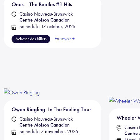
Ones – The Beatles #1 Hits
Casino Nouveau-Brunswick
Centre Molson Canadian
Samedi, le 17 octobre, 2026
En savoir +
Acheter des billets
Owen Riegling: In The Feeling Tour
Wheeler W
Casino Nouveau-Brunswick
Centre Molson Canadian
Casino 
Samedi, le 7 novembre, 2026
Centre
Mardi, 