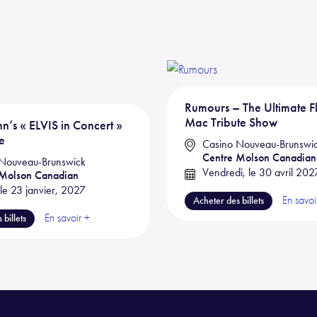
Rumours – The Ultimate 
Mac Tribute Show
n’s « ELVIS in Concert »
e
Casino Nouveau-Brunswi
Centre Molson Canadian
Nouveau-Brunswick
Vendredi, le 30 avril 202
 Molson Canadian
le 23 janvier, 2027
En savoi
Acheter des billets
En savoir +
 billets