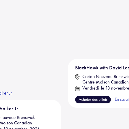
BlackHawk with David L
Casino Nouveau-Brunswi
Centre Molson Canadian
Vendredi, le 13 novembr
En savoi
Acheter des billets
alker Jr.
Nouveau-Brunswick
 Molson Canadian
le 10 novembre, 2026