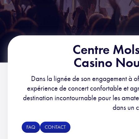
Centre Mol
Casino No
Dans la lignée de son engagement à off
expérience de concert confortable et a
destination incontournable pour les amate
dans un c
FAQ
CONTACT