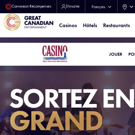
Connexion Récompenses
S'inscrire
Français
English
Casinos
Hôtels
Restaurants
JOUER
PO
SORTEZ EN
GRAND