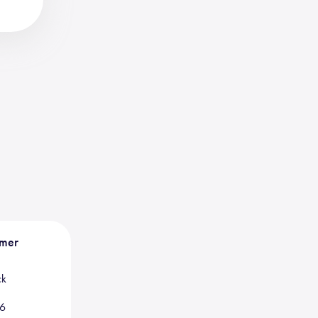
mer
ck
26