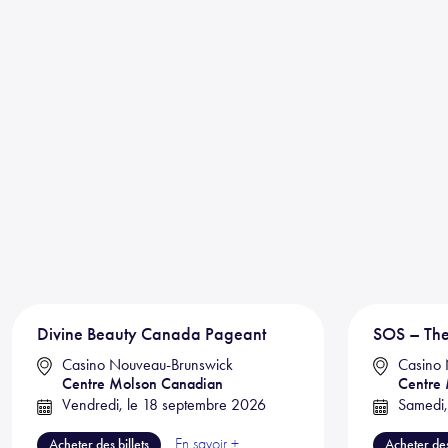
Divine Beauty Canada Pageant
SOS – Th
Casino Nouveau-Brunswick
Casino 
Centre Molson Canadian
Centre
Vendredi, le 18 septembre 2026
Samedi,
En savoir +
Acheter des billets
Acheter des