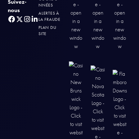
Suivez-
NNÉES
nous
ALERTES À
LA FRAUDE
PLAN DU
SITE