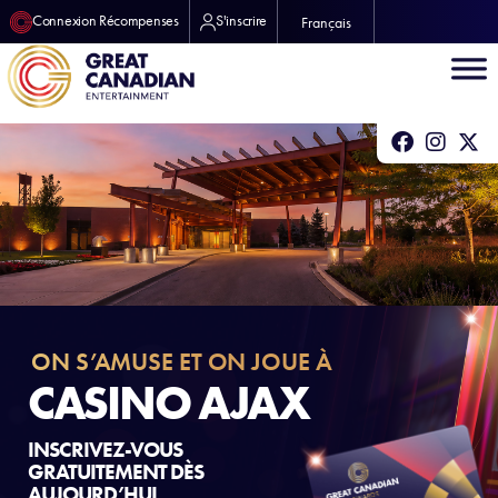
Connexion Récompenses
S'inscrire
Français
ON S’AMUSE ET ON JOUE À
CASINO AJAX
INSCRIVEZ-VOUS
GRATUITEMENT DÈS
AUJOURD’HUI