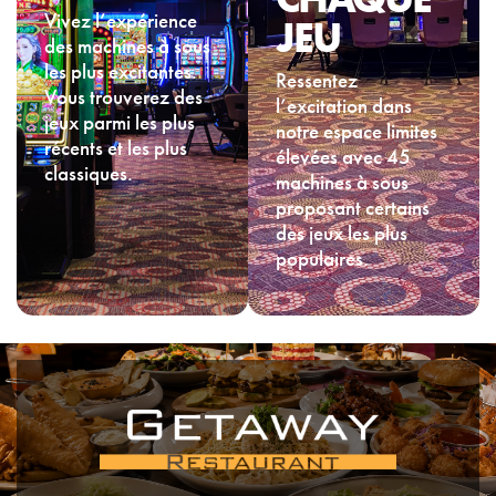
Vivez l’expérience
JEU
des machines à sous
les plus excitantes.
Ressentez
Vous trouverez des
l’excitation dans
jeux parmi les plus
notre espace limites
récents et les plus
élevées avec 45
classiques.
machines à sous
proposant certains
des jeux les plus
populaires.