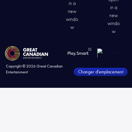
Copyright ©
2026
Great Canadian
Changer d'emplacement
Entertainment