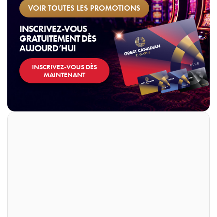
VOIR TOUTES LES PROMOTIONS
INSCRIVEZ-VOUS
GRATUITEMENT DÈS
AUJOURD’HUI
INSCRIVEZ-VOUS DÈS
MAINTENANT