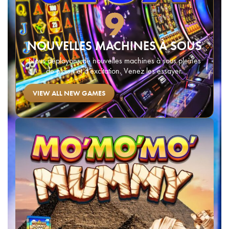
9
NOUVELLES MACHINES À SOUS
Nous déployons de nouvelles machines à sous pleines
de plaisir et d’excitation. Venez les essayer.
VIEW ALL NEW GAMES