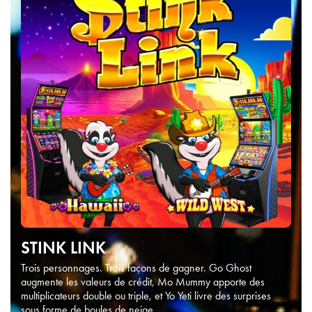
STINK LINK
Trois personnages. Trois façons de gagner. Go Ghost
augmente les valeurs de crédit, Mo Mummy apporte des
multiplicateurs double ou triple, et Yo Yeti livre des surprises
sous forme de boules de neige.