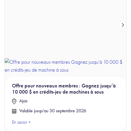
Offre pour nouveaux membres : Gagnez jusqu’à
10 000 $ en crédits-jeu de machines à sous
Ajax
Valable jusqu’au 30 septembre 2026
En savoir +