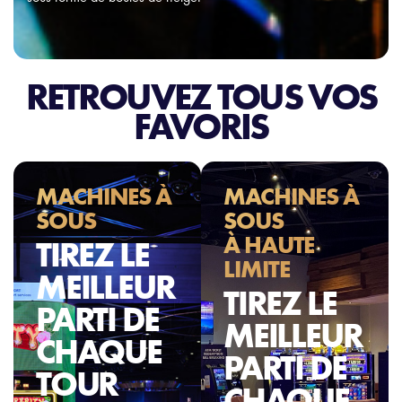
RETROUVEZ TOUS VOS
FAVORIS
MACHINES À
MACHINES À
SOUS
SOUS
À HAUTE
TIREZ LE
LIMITE
MEILLEUR
TIREZ LE
PARTI DE
MEILLEUR
CHAQUE
PARTI DE
TOUR
CHAQUE