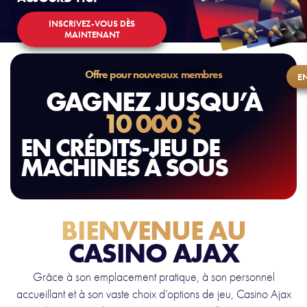
INSCRIVEZ-VOUS DÈS
MAINTENANT
Offre pour nouveaux membres
E
GAGNEZ JUSQU’À
10 000 $
EN CRÉDITS-JEU DE
MACHINES À SOUS
BIENVENUE AU
CASINO AJAX
Grâce à son emplacement pratique, à son personnel
accueillant et à son vaste choix d’options de jeu, Casino Ajax