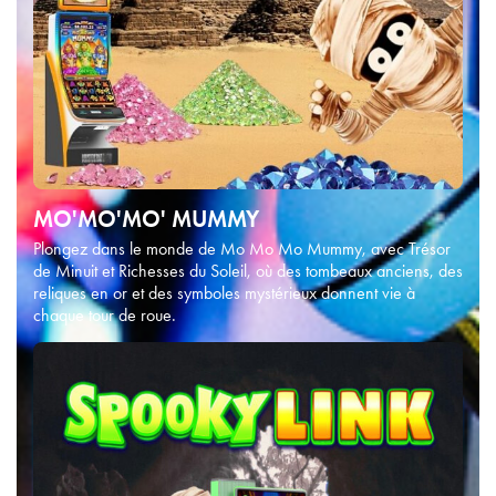
MO'MO'MO' MUMMY
Plongez dans le monde de Mo Mo Mo Mummy, avec Trésor
de Minuit et Richesses du Soleil, où des tombeaux anciens, des
reliques en or et des symboles mystérieux donnent vie à
chaque tour de roue.