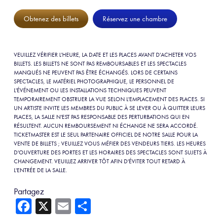
Obtenez des billets
Réservez une chambre
VEUILLEZ VÉRIFIER L'HEURE, LA DATE ET LES PLACES AVANT D'ACHETER VOS
BILLETS. LES BILLETS NE SONT PAS REMBOURSABLES ET LES SPECTACLES
MANQUÉS NE PEUVENT PAS ÊTRE ÉCHANGÉS. LORS DE CERTAINS
SPECTACLES, LE MATÉRIEL PHOTOGRAPHIQUE, LE PERSONNEL DE
L'ÉVÉNEMENT OU LES INSTALLATIONS TECHNIQUES PEUVENT
TEMPORAIREMENT OBSTRUER LA VUE SELON L'EMPLACEMENT DES PLACES. SI
UN ARTISTE INVITE LES MEMBRES DU PUBLIC À SE LEVER OU À QUITTER LEURS
PLACES, LA SALLE N'EST PAS RESPONSABLE DES PERTURBATIONS QUI EN
RÉSULTENT. AUCUN REMBOURSEMENT NI ÉCHANGE NE SERA ACCORDÉ.
TICKETMASTER EST LE SEUL PARTENAIRE OFFICIEL DE NOTRE SALLE POUR LA
VENTE DE BILLETS ; VEUILLEZ VOUS MÉFIER DES VENDEURS TIERS. LES HEURES
D'OUVERTURE DES PORTES ET LES HORAIRES DES SPECTACLES SONT SUJETS À
CHANGEMENT. VEUILLEZ ARRIVER TÔT AFIN D'ÉVITER TOUT RETARD À
L'ENTRÉE DE LA SALLE.
Partagez
Fa
X
E
Sh