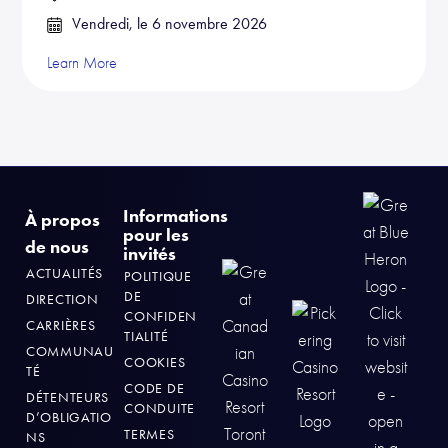
Vendredi, le 6 novembre 2026
Learn More
Informations
À propos
pour les
de nous
invités
ACTUALITÉS
POLITIQUE
DE
DIRECTION
CONFIDEN
CARRIÈRES
TIALITÉ
COMMUNAU
COOKIES
TÉ
CODE DE
DÉTENTEURS
CONDUITE
D’OBLIGATIO
TERMES
NS