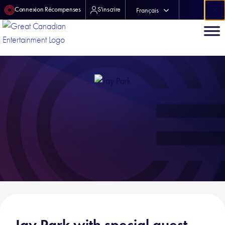
×
Connexion Récompenses
S'inscrire
Français
中文 (中国)
Jay Park with special guest