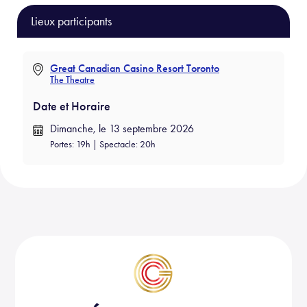
ce
m
ar
b
ail
e
Lieux participants
o
ok
Great Canadian Casino Resort Toronto
The Theatre
Date et Horaire
Dimanche, le 13 septembre 2026
Portes: 19h | Spectacle: 20h