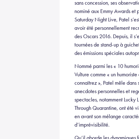
sans concession, ses observatio
nominé aux Emmy Awards et pr
Saturday Night Live, Patel s’es
avoir été personnellement rec
des Oscars 2016. Depuis, il s’e
tournées de stand-up à guichet
des émissions spéciales autopr
Nommé parmi les « 10 humorist
Vulture comme « un humoriste 
connaîtrez », Patel mêle dans
anecdotes personnelles et reg
spectacles, notamment Lucky L
Through Quarantine, ont été vis
en avant son mélange caractéri
d’imprévisibilité.
Qu’il aborde les dynamiques fami