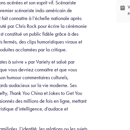
ns acérées et son esprit vif. Scénariste
V
emier scénariste indo-américain de
P
t fait connaître à l’échelle nationale après
ruté par Chris Rock pour écrire la cérémonie
st constitué un public fidèle grâce à des
s fermés, des clips humoristiques viraux et
oduites acclamées par la critique.
es à suivre » par Variety et salué par
que vous devriez connaître et que vous
 son humour commentaires culturels,
ards audacieux sur la vie moderne. Ses
efty, Thank You China et Jokes to Get You
ionnés des millions de fois en ligne, mettant
stique d’intelligence, d’audace et
liales, l’identité, les relations ou les sujets