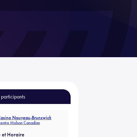
 participants
asino Nouveau-Brunswick
entre Molson Canadian
 et Horaire