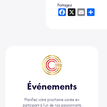
Partagez
Fa
X
E
Sh
ce
m
ar
b
ail
e
o
ok
Événements
Planifiez votre prochaine soirée en
participant à l'un de nos passionnants