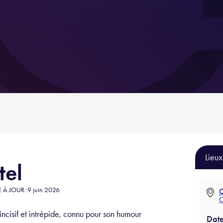
Lieux
tel
E À JOUR: 9 juin 2026
C
C
incisif et intrépide, connu pour son humour
Date