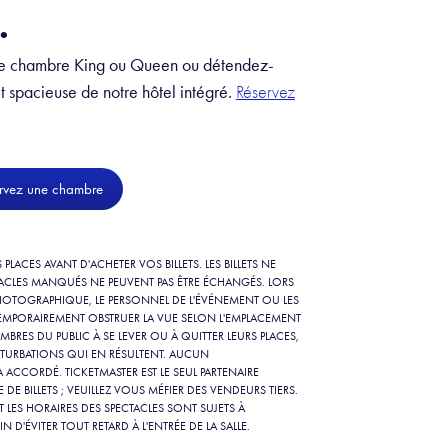
.
ue chambre King ou Queen ou détendez-
t spacieuse de notre hôtel intégré.
Réservez
rvez une chambre
ES PLACES AVANT D'ACHETER VOS BILLETS. LES BILLETS NE
TACLES MANQUÉS NE PEUVENT PAS ÊTRE ÉCHANGÉS. LORS
 PHOTOGRAPHIQUE, LE PERSONNEL DE L'ÉVÉNEMENT OU LES
TEMPORAIREMENT OBSTRUER LA VUE SELON L'EMPLACEMENT
MEMBRES DU PUBLIC À SE LEVER OU À QUITTER LEURS PLACES,
PERTURBATIONS QUI EN RÉSULTENT. AUCUN
CCORDÉ. TICKETMASTER EST LE SEUL PARTENAIRE
 DE BILLETS ; VEUILLEZ VOUS MÉFIER DES VENDEURS TIERS.
T LES HORAIRES DES SPECTACLES SONT SUJETS À
 D'ÉVITER TOUT RETARD À L'ENTRÉE DE LA SALLE.