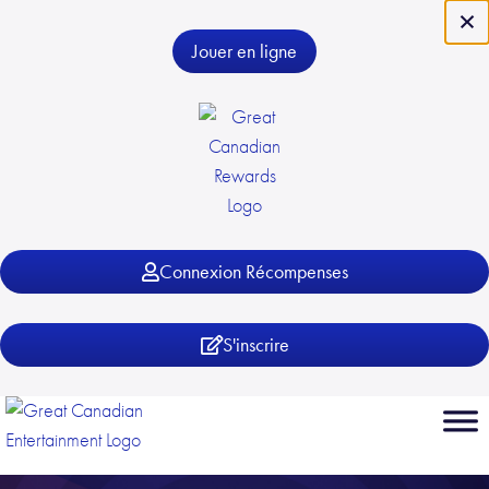
×
Jouer en ligne
Connexion Récompenses
S'inscrire