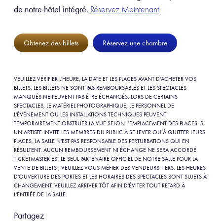
de notre hôtel intégré.
Réservez Maintenant
Obtenez des billets
Réservez une chambre
VEUILLEZ VÉRIFIER L'HEURE, LA DATE ET LES PLACES AVANT D'ACHETER VOS
BILLETS. LES BILLETS NE SONT PAS REMBOURSABLES ET LES SPECTACLES
MANQUÉS NE PEUVENT PAS ÊTRE ÉCHANGÉS. LORS DE CERTAINS
SPECTACLES, LE MATÉRIEL PHOTOGRAPHIQUE, LE PERSONNEL DE
L'ÉVÉNEMENT OU LES INSTALLATIONS TECHNIQUES PEUVENT
TEMPORAIREMENT OBSTRUER LA VUE SELON L'EMPLACEMENT DES PLACES. SI
UN ARTISTE INVITE LES MEMBRES DU PUBLIC À SE LEVER OU À QUITTER LEURS
PLACES, LA SALLE N'EST PAS RESPONSABLE DES PERTURBATIONS QUI EN
RÉSULTENT. AUCUN REMBOURSEMENT NI ÉCHANGE NE SERA ACCORDÉ.
TICKETMASTER EST LE SEUL PARTENAIRE OFFICIEL DE NOTRE SALLE POUR LA
VENTE DE BILLETS ; VEUILLEZ VOUS MÉFIER DES VENDEURS TIERS. LES HEURES
D'OUVERTURE DES PORTES ET LES HORAIRES DES SPECTACLES SONT SUJETS À
CHANGEMENT. VEUILLEZ ARRIVER TÔT AFIN D'ÉVITER TOUT RETARD À
L'ENTRÉE DE LA SALLE.
Partagez