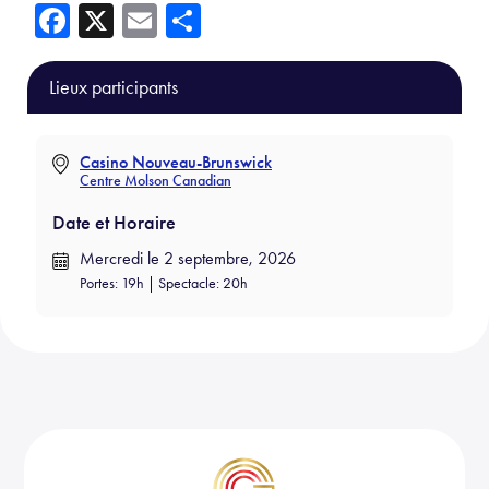
Fa
X
E
Sh
ce
m
ar
b
ail
e
Lieux participants
o
ok
Casino Nouveau-Brunswick
Centre Molson Canadian
Date et Horaire
Mercredi le 2 septembre, 2026
Portes: 19h | Spectacle: 20h