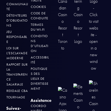
TIALITÉ
COMMUNAU
COOKIES
TÉ
CODE DE
DÉTENTEURS
CONDUITE
D’OBLIGATIO
TERMES
NS
DU WI-FI
JEU
CONDITIO
RESPONSABL
NS
E
D’UTILISATI
LOI SUR
ON
L’ESCLAVAGE
ACCESSIBIL
MODERNE
ITÉ
RAPPORT SUR
POLITIQUE
LA
S DES
TRANSPAREN
LIEUX DE
CE
DIVERTISSE
SALARIALE
MENT
REXDALE CBA
TOURNAGE
Assistance
COORDO
Suivez-
NNÉES