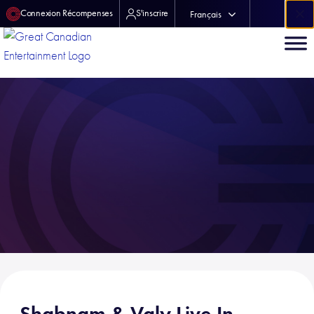
×
Connexion Récompenses
S'inscrire
Français
中文 (中国)
Shabnam & Valy Live In