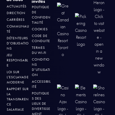
invités
ACTUALITÉS
POLITIQUE
DE
DIRECTION
CONFIDEN
CARRIÈRES
TIALITÉ
COMMUNAU
COOKIES
TÉ
CODE DE
DÉTENTEURS
CONDUITE
D’OBLIGATIO
TERMES
NS
DU WI-FI
JEU
CONDITIO
RESPONSABL
NS
E
D’UTILISATI
LOI SUR
ON
L’ESCLAVAGE
ACCESSIBIL
MODERNE
ITÉ
RAPPORT SUR
POLITIQUE
LA
S DES
TRANSPAREN
LIEUX DE
CE
DIVERTISSE
SALARIALE
MENT