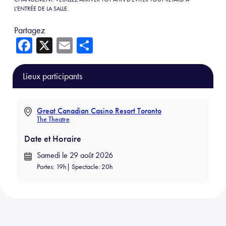
L'ENTRÉE DE LA SALLE.
Partagez
Fa
X
E
Sh
ce
m
ar
b
ail
e
Lieux participants
o
ok
Great Canadian Casino Resort Toronto
The Theatre
Date et Horaire
Samedi le 29 août 2026
Portes: 19h| Spectacle: 20h