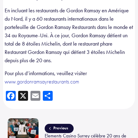
En incluant les restaurants de Gordon Ramsay en Amérique
du Nord, il y a 60 restaurants internationaux dans le
portefeuille de Gordon Ramsay Restaurants dans le monde et
34 au Royaume-Uni. À ce jour, Gordon Ramsay détient un
total de 8 étoiles Michelin, dont le restaurant phare
Restaurant Gordon Ramsay qui détient 3 étoiles Michelin
depuis plus de 20 ans.
Pour plus d’informations, veuillez visiter
www.gordonramsayrestaurants.com
Fa
X
E
Sh
ce
m
ar
b
ail
e
o
Previous
ok
Elements Casino Surrey célèbre 20 ans de