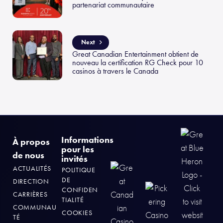
partenariat communautaire
Next
Great Canadian Entertainment obtient de
nouveau la certification RG Check pour 10
casinos à travers le Canada
Informations
À propos
pour les
de nous
invités
ACTUALITÉS
POLITIQUE
DE
DIRECTION
CONFIDEN
CARRIÈRES
TIALITÉ
COMMUNAU
COOKIES
TÉ