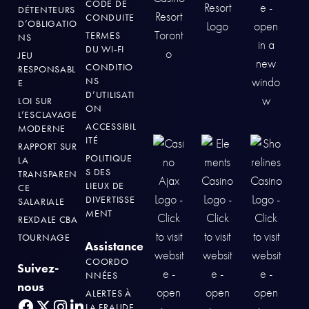
CODE DE
DÉTENTEURS
CONDUITE
D’OBLIGATIO
TERMES
NS
DU WI-FI
JEU
CONDITIO
RESPONSABL
NS
E
D’UTILISATI
LOI SUR
ON
L’ESCLAVAGE
ACCESSIBIL
MODERNE
ITÉ
RAPPORT SUR
POLITIQUE
LA
S DES
TRANSPAREN
LIEUX DE
CE
DIVERTISSE
SALARIALE
MENT
REXDALE CBA
TOURNAGE
Assistance
COORDO
Suivez-
NNÉES
nous
ALERTES À
LA FRAUDE