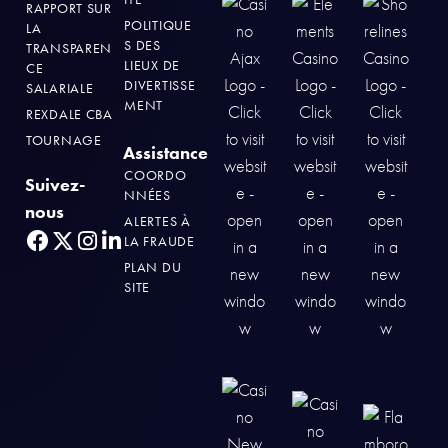
RAPPORT SUR
POLITIQUE
LA
S DES
TRANSPAREN
LIEUX DE
CE
DIVERTISSE
SALARIALE
MENT
REXDALE CBA
TOURNAGE
Assistance
COORDO
Suivez-
NNÉES
nous
ALERTES À
LA FRAUDE
PLAN DU
SITE