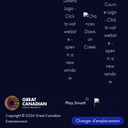
Copyright ©
2026
Great Canadian
Changer d'emplacement
Entertainment