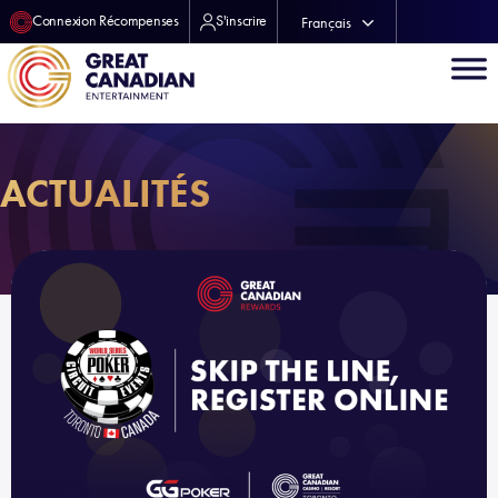
Connexion Récompenses
S'inscrire
Français
English
ACTUALITÉS