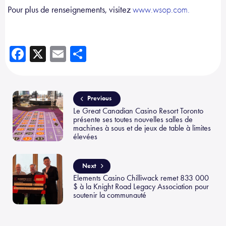
Pour plus de renseignements, visitez
www.wsop.com.
Fa
X
E
Sh
ce
m
ar
b
ail
e
o
Previous
Le Great Canadian Casino Resort Toronto
ok
présente ses toutes nouvelles salles de
machines à sous et de jeux de table à limites
élevées
Next
Elements Casino Chilliwack remet 833 000
$ à la Knight Road Legacy Association pour
soutenir la communauté