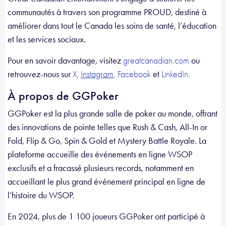
communautés à travers son programme PROUD, destiné à
améliorer dans tout le Canada les soins de santé, l’éducation
et les services sociaux.
Pour en savoir davantage, visitez
ou
greatcanadian.com
retrouvez-nous sur
et
X,
Instagram
,
Facebook
LinkedIn.
À propos de GGPoker
GGPoker est la plus grande salle de poker au monde, offrant
des innovations de pointe telles que Rush & Cash, All-In or
Fold, Flip & Go, Spin & Gold et Mystery Battle Royale. La
plateforme accueille des événements en ligne WSOP
exclusifs et a fracassé plusieurs records, notamment en
accueillant le plus grand événement principal en ligne de
l’histoire du WSOP.
En 2024, plus de 1 100 joueurs GGPoker ont participé à