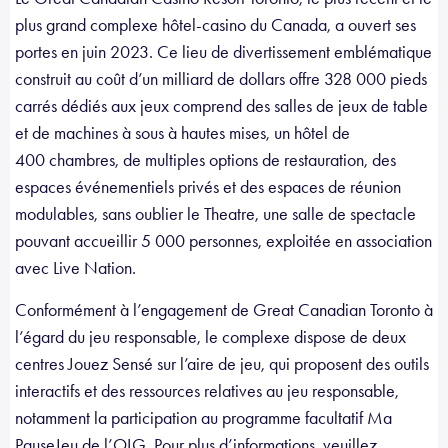
plus grand complexe hôtel-casino du Canada, a ouvert ses
portes en juin 2023. Ce lieu de divertissement emblématique
construit au coût d’un milliard de dollars offre 328 000 pieds
carrés dédiés aux jeux comprend des salles de jeux de table
et de machines à sous à hautes mises, un hôtel de
400 chambres, de multiples options de restauration, des
espaces événementiels privés et des espaces de réunion
modulables, sans oublier le Theatre, une salle de spectacle
pouvant accueillir 5 000 personnes, exploitée en association
avec Live Nation.
Conformément à l’engagement de Great Canadian Toronto à
l’égard du jeu responsable, le complexe dispose de deux
centres Jouez Sensé sur l’aire de jeu, qui proposent des outils
interactifs et des ressources relatives au jeu responsable,
notamment la participation au programme facultatif Ma
PauseJeu de l’OLG. Pour plus d’informations, veuillez