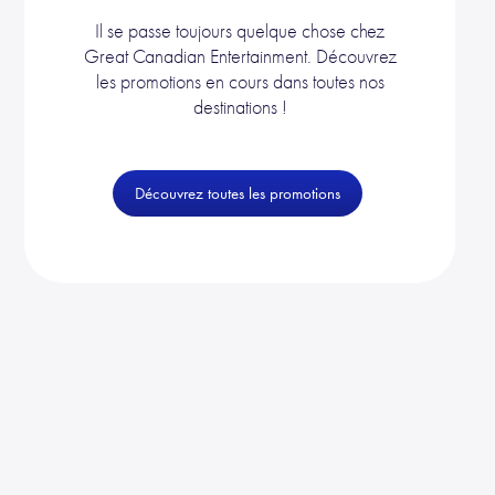
Il se passe toujours quelque chose chez
Great Canadian Entertainment. Découvrez
les promotions en cours dans toutes nos
destinations !
Découvrez toutes les promotions