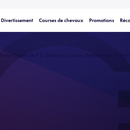
Divertissement
Courses de chevaux
Promotions
Réc