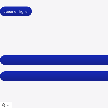
Jouer en ligne