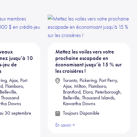
uveaux
Mettez les voiles vers votre
nez jusqu’à 10
prochaine escapade en
s-jeu de
économisant jusqu’à 15 % sur
s
les croisières !
ring, Ajax, Port
Toronto, Pickering, Port Perry,
rd, Flamboro,
Ajax, Milton, Flamboro,
Belleville,
Brantford, Elora, Peterborough,
, Thousand
Belleville, Thousand Islands,
artha Downs
Kawartha Downs
’au 30 septembre
Toujours Disponible
En savoir +