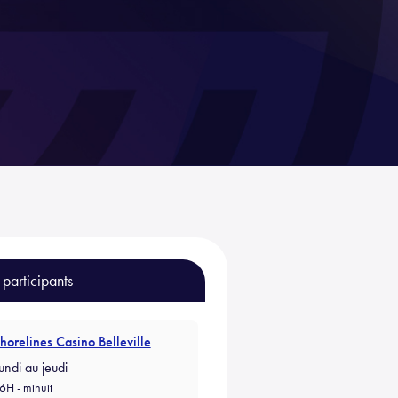
 participants
horelines Casino Belleville
undi au jeudi
6H - minuit