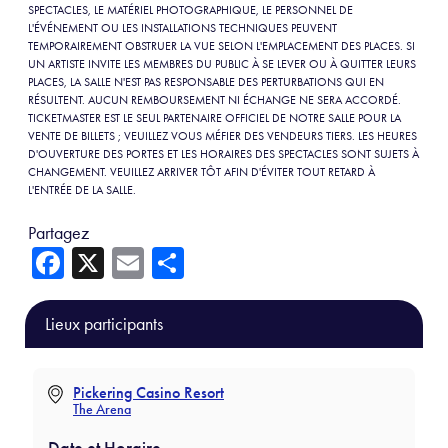
SPECTACLES, LE MATÉRIEL PHOTOGRAPHIQUE, LE PERSONNEL DE
L'ÉVÉNEMENT OU LES INSTALLATIONS TECHNIQUES PEUVENT
TEMPORAIREMENT OBSTRUER LA VUE SELON L'EMPLACEMENT DES PLACES. SI
UN ARTISTE INVITE LES MEMBRES DU PUBLIC À SE LEVER OU À QUITTER LEURS
PLACES, LA SALLE N'EST PAS RESPONSABLE DES PERTURBATIONS QUI EN
RÉSULTENT. AUCUN REMBOURSEMENT NI ÉCHANGE NE SERA ACCORDÉ.
TICKETMASTER EST LE SEUL PARTENAIRE OFFICIEL DE NOTRE SALLE POUR LA
VENTE DE BILLETS ; VEUILLEZ VOUS MÉFIER DES VENDEURS TIERS. LES HEURES
D'OUVERTURE DES PORTES ET LES HORAIRES DES SPECTACLES SONT SUJETS À
CHANGEMENT. VEUILLEZ ARRIVER TÔT AFIN D'ÉVITER TOUT RETARD À
L'ENTRÉE DE LA SALLE.
Partagez
Fa
X
E
Sh
ce
m
ar
b
ail
e
Lieux participants
o
ok
Pickering Casino Resort
The Arena