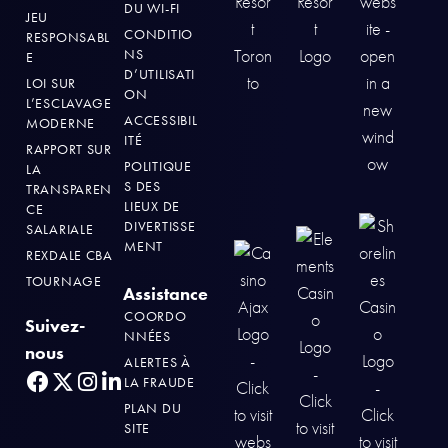
DU WI-FI
JEU
CONDITIO
RESPONSABL
NS
E
D’UTILISATI
LOI SUR
ON
L’ESCLAVAGE
ACCESSIBIL
MODERNE
ITÉ
RAPPORT SUR
POLITIQUE
LA
S DES
TRANSPAREN
LIEUX DE
CE
DIVERTISSE
SALARIALE
MENT
REXDALE CBA
TOURNAGE
Assistance
COORDO
Suivez-
NNÉES
nous
ALERTES À
LA FRAUDE
PLAN DU
SITE