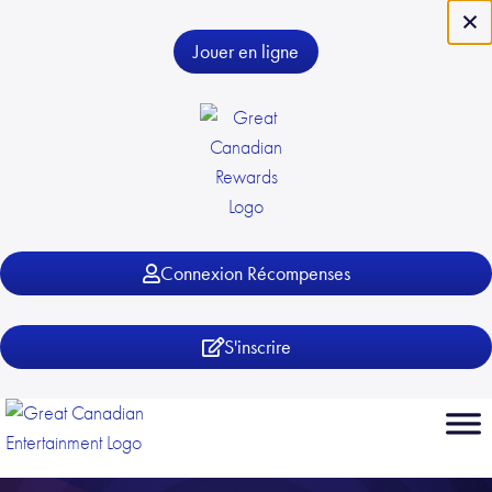
×
Jouer en ligne
Connexion Récompenses
S'inscrire