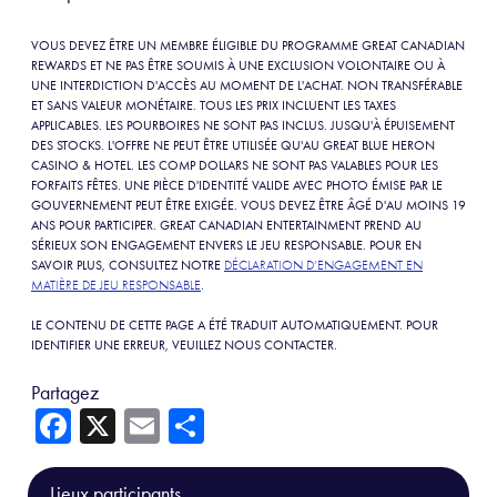
VOUS DEVEZ ÊTRE UN MEMBRE ÉLIGIBLE DU PROGRAMME GREAT CANADIAN
REWARDS ET NE PAS ÊTRE SOUMIS À UNE EXCLUSION VOLONTAIRE OU À
UNE INTERDICTION D'ACCÈS AU MOMENT DE L'ACHAT. NON TRANSFÉRABLE
ET SANS VALEUR MONÉTAIRE. TOUS LES PRIX INCLUENT LES TAXES
APPLICABLES. LES POURBOIRES NE SONT PAS INCLUS. JUSQU'À ÉPUISEMENT
DES STOCKS. L'OFFRE NE PEUT ÊTRE UTILISÉE QU'AU GREAT BLUE HERON
CASINO & HOTEL. LES COMP DOLLARS NE SONT PAS VALABLES POUR LES
FORFAITS FÊTES. UNE PIÈCE D'IDENTITÉ VALIDE AVEC PHOTO ÉMISE PAR LE
GOUVERNEMENT PEUT ÊTRE EXIGÉE. VOUS DEVEZ ÊTRE ÂGÉ D'AU MOINS 19
ANS POUR PARTICIPER. GREAT CANADIAN ENTERTAINMENT PREND AU
SÉRIEUX SON ENGAGEMENT ENVERS LE JEU RESPONSABLE. POUR EN
SAVOIR PLUS, CONSULTEZ NOTRE
DÉCLARATION D’ENGAGEMENT EN
MATIÈRE DE JEU RESPONSABLE
.
LE CONTENU DE CETTE PAGE A ÉTÉ TRADUIT AUTOMATIQUEMENT. POUR
IDENTIFIER UNE ERREUR, VEUILLEZ NOUS CONTACTER.
Partagez
Fa
X
E
Sh
ce
m
ar
b
ail
e
Lieux participants