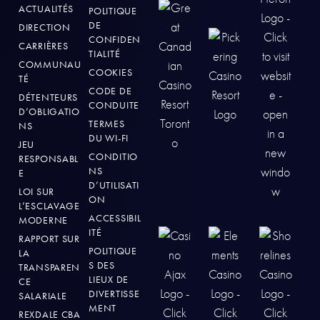
ACTUALITÉS
POLITIQUE
DE
DIRECTION
CONFIDEN
CARRIÈRES
TIALITÉ
COMMUNAU
COOKIES
TÉ
CODE DE
DÉTENTEURS
CONDUITE
D’OBLIGATIO
TERMES
NS
DU WI-FI
JEU
CONDITIO
RESPONSABL
NS
E
D’UTILISATI
LOI SUR
ON
L’ESCLAVAGE
ACCESSIBIL
MODERNE
ITÉ
RAPPORT SUR
POLITIQUE
LA
S DES
TRANSPAREN
LIEUX DE
CE
DIVERTISSE
SALARIALE
MENT
REXDALE CBA