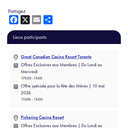
Partagez
Fa
X
E
Sh
ce
m
ar
b
ail
e
Lieux participants
o
ok
Great Canadian Casino Resort Toronto
Offres Exclusives aux Membres | Du Lundi au
Mercredi
17h00 -1h00
Offre spéciale pour la fête des Mères | 10 mai
2026
1100h - 1h00
Pickering Casino Resort
Offres Exclusives aux Membres | Du Lundi au