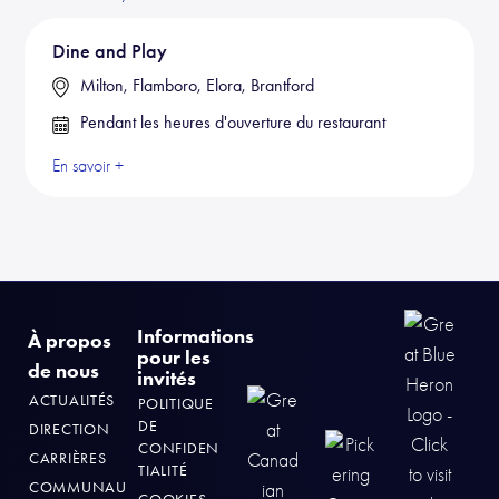
Dine and Play
Milton, Flamboro, Elora, Brantford
Pendant les heures d'ouverture du restaurant
En savoir +
Informations
À propos
pour les
de nous
invités
ACTUALITÉS
POLITIQUE
DE
DIRECTION
CONFIDEN
CARRIÈRES
TIALITÉ
COMMUNAU