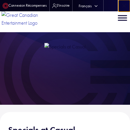
×
Connexion Récompenses
S'inscrire
Français
中文 (中国)
Specials at Casual