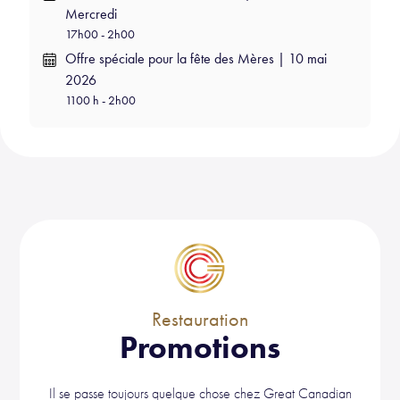
Mercredi
17h00 - 2h00
Offre spéciale pour la fête des Mères | 10 mai
2026
1100 h - 2h00
Restauration
Promotions
Il se passe toujours quelque chose chez Great Canadian