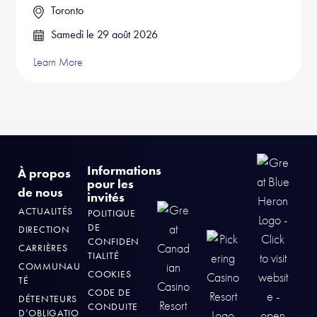
Toronto
Samedi le 29 août 2026
Learn More
Informations
À propos
pour les
de nous
invités
ACTUALITÉS
POLITIQUE
DE
DIRECTION
CONFIDEN
CARRIÈRES
TIALITÉ
COMMUNAU
COOKIES
TÉ
CODE DE
DÉTENTEURS
CONDUITE
D’OBLIGATIO