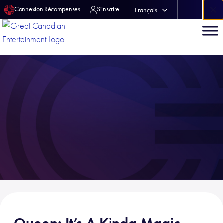
×
Connexion Récompenses
S'inscrire
Français
中文 (中国)
Queen: It’s A Kinda Magic