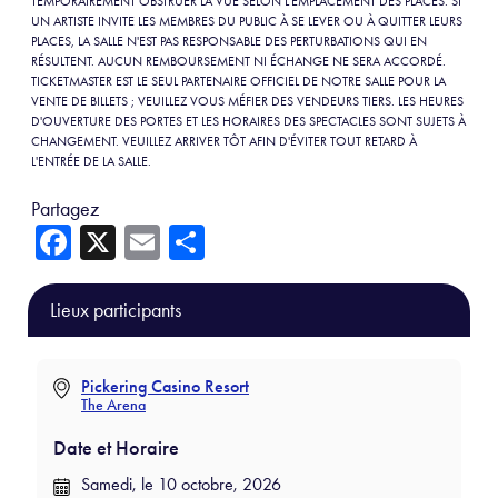
TEMPORAIREMENT OBSTRUER LA VUE SELON L'EMPLACEMENT DES PLACES. SI
UN ARTISTE INVITE LES MEMBRES DU PUBLIC À SE LEVER OU À QUITTER LEURS
PLACES, LA SALLE N'EST PAS RESPONSABLE DES PERTURBATIONS QUI EN
RÉSULTENT. AUCUN REMBOURSEMENT NI ÉCHANGE NE SERA ACCORDÉ.
TICKETMASTER EST LE SEUL PARTENAIRE OFFICIEL DE NOTRE SALLE POUR LA
VENTE DE BILLETS ; VEUILLEZ VOUS MÉFIER DES VENDEURS TIERS. LES HEURES
D'OUVERTURE DES PORTES ET LES HORAIRES DES SPECTACLES SONT SUJETS À
CHANGEMENT. VEUILLEZ ARRIVER TÔT AFIN D'ÉVITER TOUT RETARD À
L'ENTRÉE DE LA SALLE.
Partagez
Fa
X
E
Sh
ce
m
ar
b
ail
e
Lieux participants
o
ok
Pickering Casino Resort
The Arena
Date et Horaire
Samedi, le 10 octobre, 2026