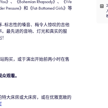
You》、《Bohemian Rhapsody》、《We
er Pressure》和《Fat-Bottomed Girls》等
琢–标志性的嗓音、梅令人惊叹的吉他
声。最先进的音响、灯光和真实的服
出！
站购买，或于演出开始前两小时在售
观众观看
。
的特大床房或大床房，或在优雅宽敞的
订