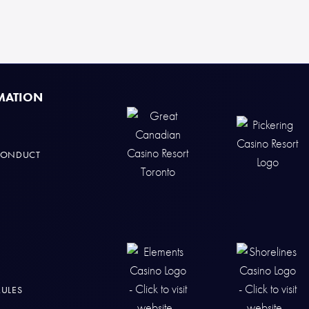
MATION
CONDUCT
RULES