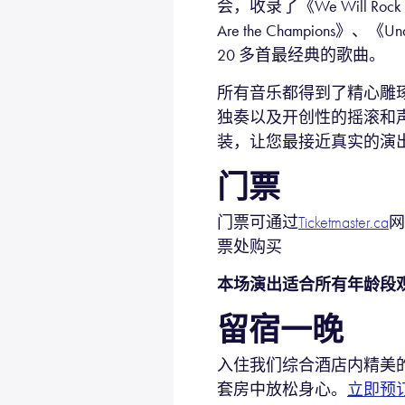
会，收录了《We Will Rock 
Are the Champions》、《Und
20 多首最经典的歌曲。
所有音乐都得到了精心雕
独奏以及开创性的摇滚和
装，让您最接近真实的演
门票
门票可通过
网
Ticketmaster.ca
票处购买
本
场演出适合所有年龄段
留宿一晚
入住我们综合酒店内精美
套房中放松身心。
立即预