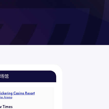
场馆
ickering Casino Resort
he Arena
w Times