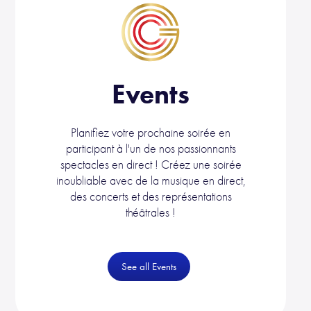
Events
Planifiez votre prochaine soirée en
participant à l'un de nos passionnants
spectacles en direct ! Créez une soirée
inoubliable avec de la musique en direct,
des concerts et des représentations
théâtrales !
See all Events