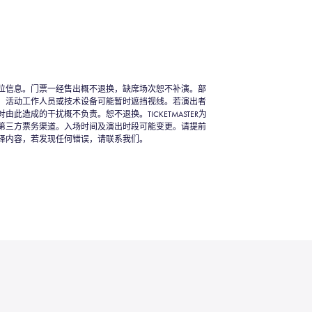
位信息。门票一经售出概不退换，缺席场次恕不补演。部
、活动工作人员或技术设备可能暂时遮挡视线。若演出者
此造成的干扰概不负责。恕不退换。TICKETMASTER为
第三方票务渠道。入场时间及演出时段可能变更。请提前
译内容，若发现任何错误，请联系我们。