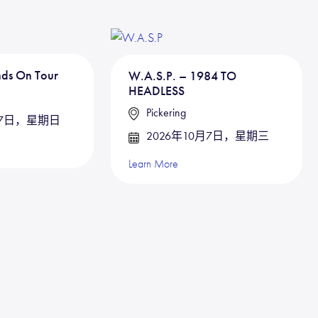
nds On Tour
W.A.S.P. – 1984 TO
HEADLESS
Pickering
27日，星期日
2026年10月7日，星期三
Learn More