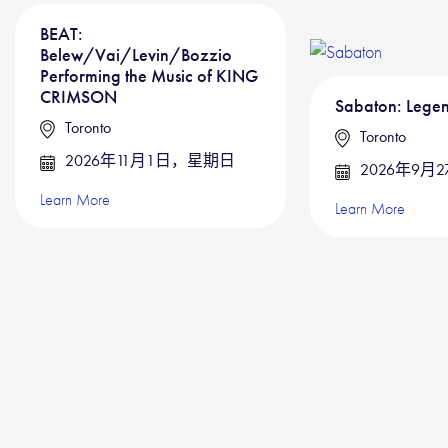
BEAT:
Belew/Vai/Levin/Bozzio
Performing the Music of KING
CRIMSON
Sabaton: Lege
Toronto
Toronto
2026年11月1日，星期日
2026年9月
Learn More
Learn More