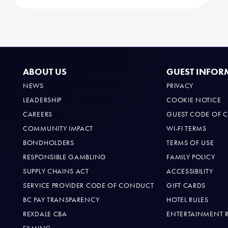
ABOUT US
GUEST INFOR
NEWS
PRIVACY
LEADERSHIP
COOKIE NOTICE
CAREERS
GUEST CODE OF 
COMMUNITY IMPACT
WI-FI TERMS
BONDHOLDERS
TERMS OF USE
RESPONSIBLE GAMBLING
FAMILY POLICY
SUPPLY CHAINS ACT
ACCESSIBILITY
SERVICE PROVIDER CODE OF CONDUCT
GIFT CARDS
BC PAY TRANSPARENCY
HOTEL RULES
REXDALE CBA
ENTERTAINMENT 