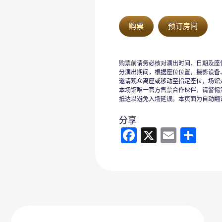
购票
预订房间
购票前请务必核对演出时间、日期及座
分演出期间，根据座位位置，摄影设备
邀请观众离座或移动至指定座位，场馆对由
本场馆唯一官方售票合作伙伴，请警惕
抵达以避免入场延误。本页面为自动翻
分享
Fa
X
E
分
ce
m
享
b
ail
o
ok