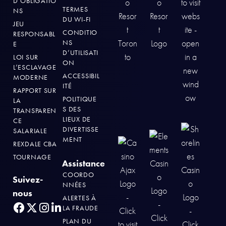
D’OBLIGATIO
TERMES
NS
DU WI-FI
JEU
CONDITIO
RESPONSABL
NS
E
D’UTILISATI
LOI SUR
ON
L’ESCLAVAGE
ACCESSIBIL
MODERNE
ITÉ
RAPPORT SUR
POLITIQUE
LA
S DES
TRANSPAREN
LIEUX DE
CE
DIVERTISSE
SALARIALE
MENT
REXDALE CBA
TOURNAGE
Assistance
COORDO
Suivez-
NNÉES
nous
ALERTES À
LA FRAUDE
PLAN DU