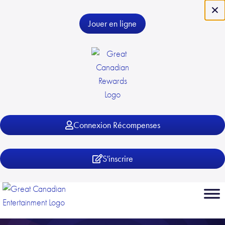
×
Jouer en ligne
Connexion Récompenses
S'inscrire