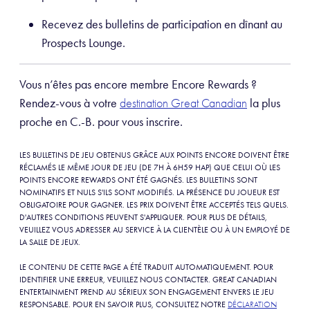
Recevez des bulletins de participation en dînant au
Prospects Lounge.
Vous n’êtes pas encore membre Encore Rewards ?
Rendez-vous à votre
la plus
destination Great Canadian
proche en C.-B. pour vous inscrire.
LES BULLETINS DE JEU OBTENUS GRÂCE AUX POINTS ENCORE DOIVENT ÊTRE
RÉCLAMÉS LE MÊME JOUR DE JEU (DE 7H À 6H59 HAP) QUE CELUI OÙ LES
POINTS ENCORE REWARDS ONT ÉTÉ GAGNÉS. LES BULLETINS SONT
NOMINATIFS ET NULS S'ILS SONT MODIFIÉS. LA PRÉSENCE DU JOUEUR EST
OBLIGATOIRE POUR GAGNER. LES PRIX DOIVENT ÊTRE ACCEPTÉS TELS QUELS.
D'AUTRES CONDITIONS PEUVENT S'APPLIQUER. POUR PLUS DE DÉTAILS,
VEUILLEZ VOUS ADRESSER AU SERVICE À LA CLIENTÈLE OU À UN EMPLOYÉ DE
LA SALLE DE JEUX.
LE CONTENU DE CETTE PAGE A ÉTÉ TRADUIT AUTOMATIQUEMENT. POUR
IDENTIFIER UNE ERREUR, VEUILLEZ NOUS CONTACTER. GREAT CANADIAN
ENTERTAINMENT PREND AU SÉRIEUX SON ENGAGEMENT ENVERS LE JEU
RESPONSABLE. POUR EN SAVOIR PLUS, CONSULTEZ NOTRE
DÉCLARATION