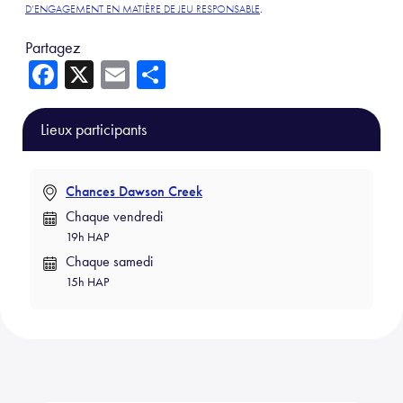
D’ENGAGEMENT EN MATIÈRE DE JEU RESPONSABLE
.
Partagez
Fa
X
E
Sh
ce
m
ar
b
ail
e
Lieux participants
o
ok
Chances Dawson Creek
Chaque vendredi
19h HAP
Chaque samedi
15h HAP