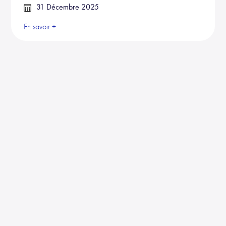
31 Décembre 2025
En savoir +