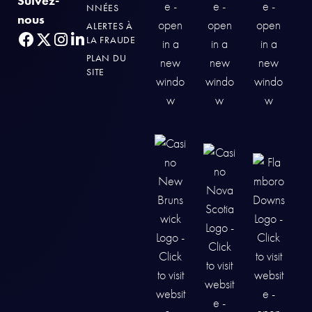
Suivez-
NNÉES
nous
ALERTES À
LA FRAUDE
PLAN DU
SITE