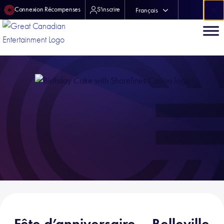
×
Connexion Récompenses
S'inscrire
Français
English
Fête d’anniversaire – Belleville