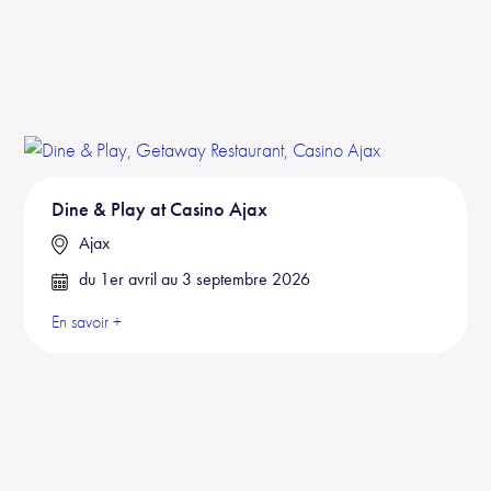
Dine & Play at Casino Ajax
Ajax
du 1er avril au 3 septembre 2026
En savoir +