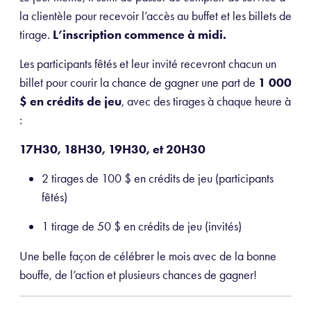
la clientèle pour recevoir l’accès au buffet et les billets de
tirage.
L’inscription commence à midi.
Les participants fêtés et leur invité recevront chacun un
billet pour courir la chance de gagner une part de
1 000
$ en crédits de jeu
, avec des tirages à chaque heure à
:
17H30, 18H30, 19H30, et 20H30
2 tirages de 100 $ en crédits de jeu (participants
fêtés)
1 tirage de 50 $ en crédits de jeu (invités)
Une belle façon de célébrer le mois avec de la bonne
bouffe, de l’action et plusieurs chances de gagner!