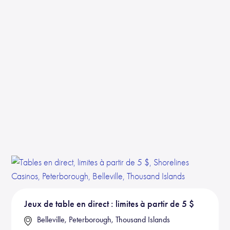
Jeux de table en direct : limites à partir de 5 $
Belleville, Peterborough, Thousand Islands