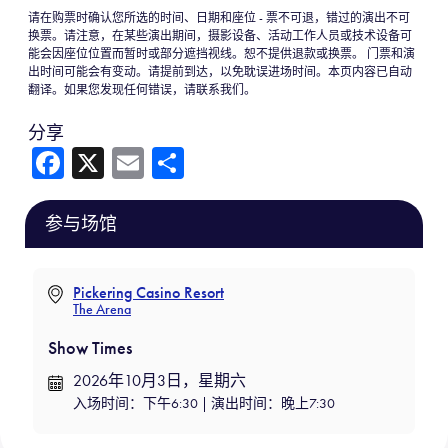
请在购票时确认您所选的时间、日期和座位 - 票不可退，错过的演出不可
换票。请注意，在某些演出期间，摄影设备、活动工作人员或技术设备可
能会因座位位置而暂时或部分遮挡视线。恕不提供退款或换票。 门票和演
出时间可能会有变动。请提前到达，以免耽误进场时间。本页内容已自动
翻译。如果您发现任何错误，请联系我们。
分享
Fa
X
E
分
ce
m
享
b
ail
参与场馆
o
ok
Pickering Casino Resort
The Arena
Show Times
2026年10月3日，星期六
入场时间：下午6:30 | 演出时间：晚上7:30