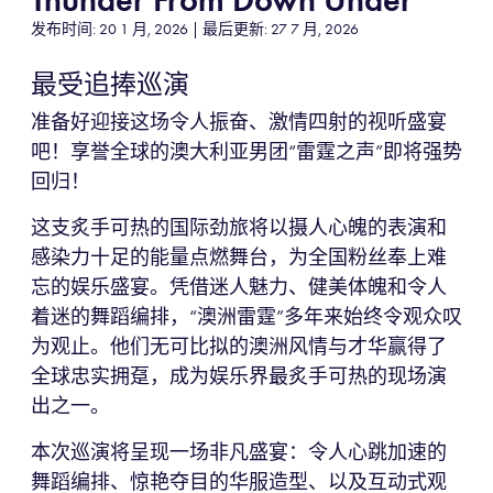
发布时间: 20 1 月, 2026 | 最后更新: 27 7 月, 2026
最受追捧巡演
准备好迎接这场令人振奋、激情四射的视听盛宴
吧！享誉全球的澳大利亚男团“雷霆之声”即将强势
回归！
这支炙手可热的国际劲旅将以摄人心魄的表演和
感染力十足的能量点燃舞台，为全国粉丝奉上难
忘的娱乐盛宴。凭借迷人魅力、健美体魄和令人
着迷的舞蹈编排，“澳洲雷霆”多年来始终令观众叹
为观止。他们无可比拟的澳洲风情与才华赢得了
全球忠实拥趸，成为娱乐界最炙手可热的现场演
出之一。
本次巡演将呈现一场非凡盛宴：令人心跳加速的
舞蹈编排、惊艳夺目的华服造型、以及互动式观