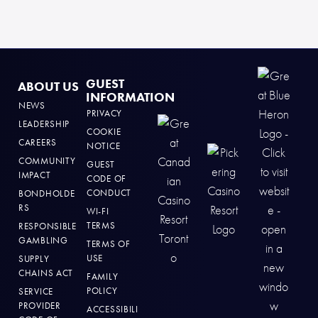
GUEST
ABOUT US
INFORMATION
NEWS
PRIVACY
LEADERSHIP
COOKIE
CAREERS
NOTICE
COMMUNITY
GUEST
IMPACT
CODE OF
CONDUCT
BONDHOLDE
RS
WI-FI
TERMS
RESPONSIBLE
GAMBLING
TERMS OF
USE
SUPPLY
CHAINS ACT
FAMILY
POLICY
SERVICE
PROVIDER
ACCESSIBILI